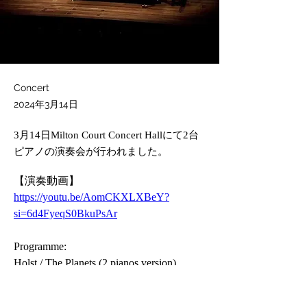
Concert
2024年3月14日
3月14日Milton Court Concert Hallにて2台
ピアノの演奏会が行われました。
【演奏動画】
https://youtu.be/AomCKXLXBeY?
si=6d4FyeqS0BkuPsAr
Programme:
Holst / The Planets (2 pianos version)
Date: 14th March 2024