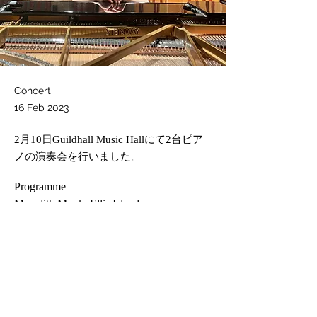
Concert
16 Feb 2023
2月10日Guildhall Music Hallにて2台ピア
ノの演奏会を行いました。
Programme
Meredith Monk: Ellis Island
W.A.Mozart: Piano Sonata in D major for 
two pianos
演奏動画
: 
https://youtu.be/_CdvFwVxoyQ
Previous
Next